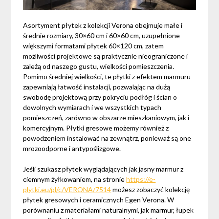
Asortyment płytek z kolekcji Verona obejmuje małe i
średnie rozmiary, 30×60 cm i 60×60 cm, uzupełnione
większymi formatami płytek 60×120 cm, zatem
możliwości projektowe są praktycznie nieograniczone i
zależą od naszego gustu, wielkości pomieszczenia.
Pomimo średniej wielkości, te płytki z efektem marmuru
zapewniają łatwość instalacji, pozwalając na dużą
swobodę projektową przy pokryciu podłóg i ścian o
dowolnych wymiarach i we wszystkich typach
pomieszczeń, zarówno w obszarze mieszkaniowym, jak i
komercyjnym. Płytki gresowe możemy również z
powodzeniem instalować na zewnątrz, ponieważ są one
mrozoodporne i antypoślizgowe.
Jeśli szukasz płytek wyglądających jak jasny marmur z
ciemnym żyłkowaniem, na stronie
https://e-
plytki.eu/pl/c/VERONA/7514
możesz zobaczyć kolekcję
płytek gresowych i ceramicznych Egen Verona. W
porównaniu z materiałami naturalnymi, jak marmur, łupek